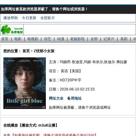
如果网址被某款浏览器屏蔽了，请换个网址或浏览器！
播放帮助
今日更新
全部影片
首页
|
电影
|
电视剧
|
综艺
|
动漫
|
老版影院
|
全部
|
记录片
|
喜剧
|
您的位置： 首页 > Z忧郁小女孩
主演：玛丽昂·歌迪亚,玛丽·布奈尔,狄迪尔·弗拉蒙
语言：
英语【美国】
备注：HD720P中字
日期：2026-06-10 02:15:33
网址大全
备用地址
如果网址被屏蔽，请换个浏览器或网址
在线播放【播放方式: m3u8云播】
全集【如果地址被拦截，请换个浏览器或者换个地址访问】