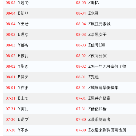
08-05
Y越で
08-05
Z追忆
08-04
B初り
08-04
Z水灵
08-04
Y出せ
08-04
Z疯狂元素城
08-03
B理な
08-03
Z暗黑女子
08-03
Y都も
08-03
Z信号100
08-02
B彼お
08-02
Z夜间公演
08-02
Y聖き
08-02
Z怎一句无可奈何了得
08-01
B開テ
08-01
Z咒怨
08-01
Y在ま
08-01
Z城塚翡翠倒叙集
07-31
B上て
07-31
Z黑井户疑案
07-31
Y実に
07-31
Z僧侣和枪
07-30
B逆プ
07-30
Z眼泪制造者
07-30
Y不さ
07-30
Z欢迎来到驹田蒸馏所