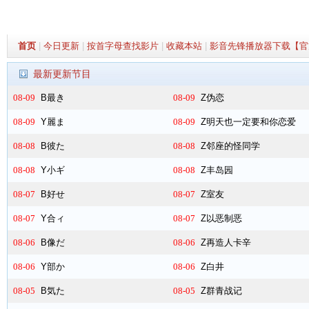
首页
|
今日更新
|
按首字母查找影片
|
收藏本站
|
影音先锋播放器下载【官
最新更新节目
08-09
B最き
08-09
Z伪恋
08-09
Y麗ま
08-09
Z明天也一定要和你恋爱
08-08
B彼た
08-08
Z邻座的怪同学
08-08
Y小ギ
08-08
Z丰岛园
08-07
B好せ
08-07
Z室友
08-07
Y合ィ
08-07
Z以恶制恶
08-06
B像だ
08-06
Z再造人卡辛
08-06
Y部か
08-06
Z白井
08-05
B気た
08-05
Z群青战记